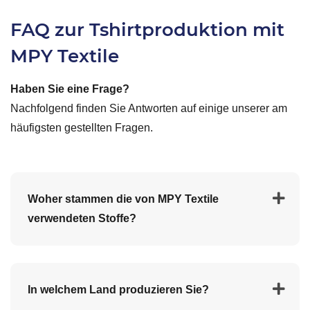
FAQ zur Tshirtproduktion mit
MPY Textile
Haben Sie eine Frage?
Nachfolgend finden Sie Antworten auf einige unserer am
häufigsten gestellten Fragen.
Woher stammen die von MPY Textile
verwendeten Stoffe?
Wir verwenden Baumwolle aus der türkischen
In welchem Land produzieren Sie?
Baumwollpflanze. Darüber hinaus importieren wir auch