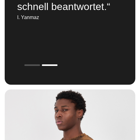
nach und alle
gewünschten
Anforderungen werden
erfüllt!"
Rowan van Loenen